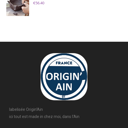
€
56.40
labelisée Origin’Ain
ici tout est made in chez moi, dans l’Ain