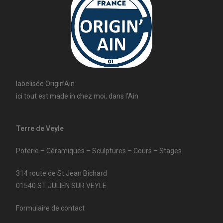
labelisée Origin’Ain
ici tout est made in chez moi, dans l’Ain
Terre de Veyle
Poterie – Céramiques – Sculptures – Cours – Stages
314 route de St Jean Bichard
01540 ST JULIEN SUR VEYLE
Formulaire de contact