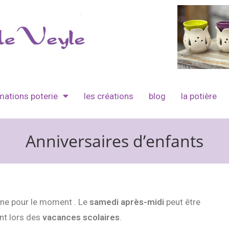
mations poterie
les créations
blog
la potière
Anniversaires d’enfants
hone pour le moment . Le
samedi après-midi
peut être
nt lors des
vacances scolaires
.