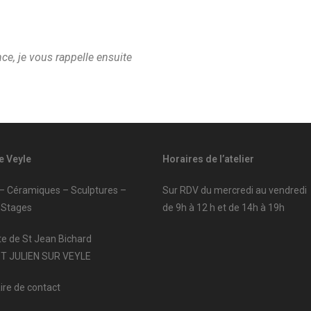
ce, je vous rappelle ensuite
e Veyle
Horaires de l’atelier
 – Céramiques – Sculptures –
Sur RDV du mercredi au vendredi
 Stages
de 9h à 12 h et de 14h à 19h
te de St Jean Bichard
ST JULIEN SUR VEYLE
ire de contact