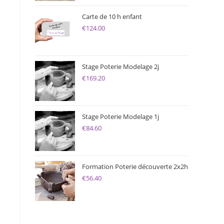
Carte de 10 h enfant
€
124.00
Stage Poterie Modelage 2j
€
169.20
Stage Poterie Modelage 1j
€
84.60
Formation Poterie découverte 2x2h
€
56.40