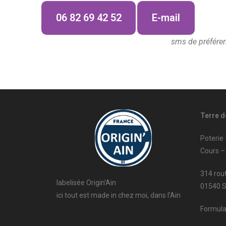
06 82 69 42 52
E-mail
sms de préféren
Terre d
Poterie
Cours –
314 rou
labelisée Origin’Ain
01540 
ici tout est made in chez moi, dans l’Ain
Formula