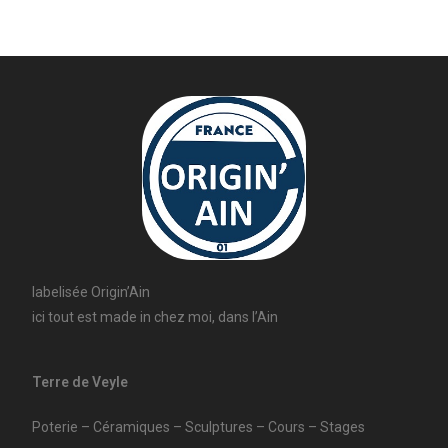
labelisée Origin’Ain
ici tout est made in chez moi, dans l’Ain
Terre de Veyle
Poterie – Céramiques – Sculptures – Cours – Stages