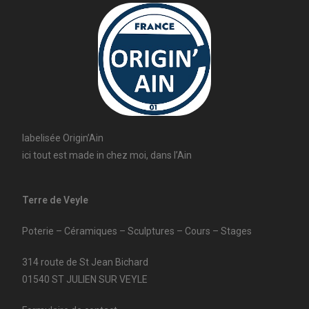
labelisée Origin’Ain
ici tout est made in chez moi, dans l’Ain
Terre de Veyle
Poterie – Céramiques – Sculptures – Cours – Stages
314 route de St Jean Bichard
01540 ST JULIEN SUR VEYLE