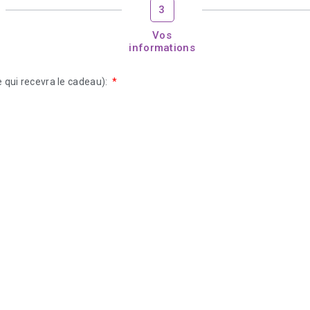
3
Vos
informations
 qui recevra le cadeau):