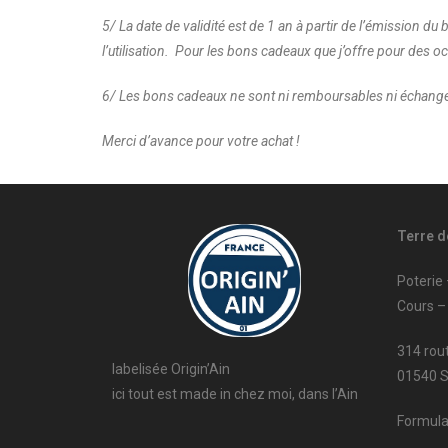
5/ La date de validité est de 1 an à partir de l’émission 
l’utilisation. Pour les bons cadeaux que j’offre pour des o
6/ Les bons cadeaux ne sont ni remboursables ni échang
Merci d’avance pour votre achat !
Terre d
Poterie
Cours –
314 rou
labelisée Origin’Ain
01540 
ici tout est made in chez moi, dans l’Ain
Formula