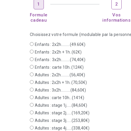
1
2
Formule
Vos
cadeau
informations
Choisissez votre formule (modulable par la personne
Enfants : 2x2h..........(49.60€)
Enfants : 2x2h + 1h..(62€)
Enfants : 3x2h..........(74,40€)
Enfants : carte 10h..(124€)
Adultes : 2x2h..........(56,40€)
Adultes : 2x2h + 1h..(70,50€)
Adultes : 3x2h...........(84,60€)
Adultes : carte 10h...(141€)
Adultes : stage 1j......(84,60€)
Adultes : stage 2j......(169,20€)
Adultes : stage 3j......(253,80€)
Adultes : stage 4j......(338,40€)