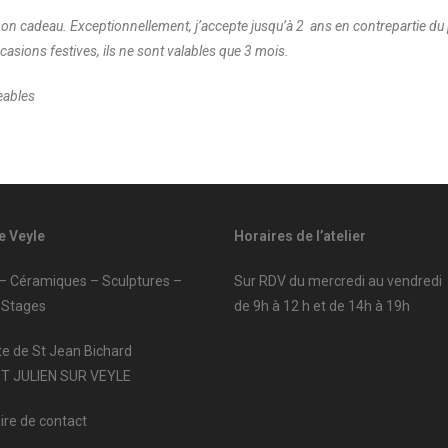
du bon cadeau. Exceptionnellement, j’accepte jusqu’à 2 ans en contrepartie d
ccasions festives, ils ne sont valables que 3 mois.
eables
e Veyle
Horaires de l’atelier
 – Céramiques – Sculptures –
Sur RDV du mercredi au vendredi
 Stages
de 9h à 12 h et de 14h à 19h
te de St Jean Bichard
ST JULIEN SUR VEYLE
ire de contact