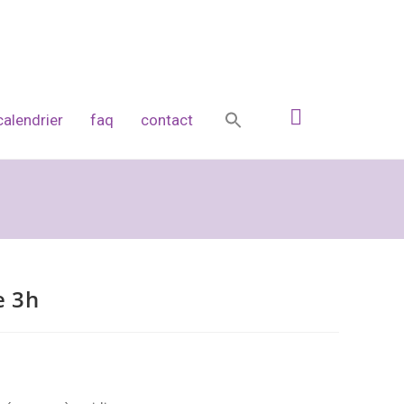
calendrier
faq
contact
e 3h