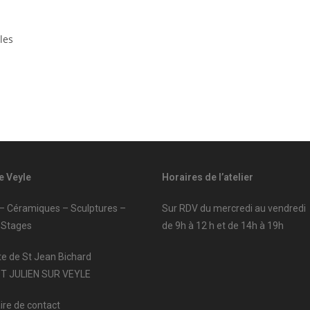
les
e Veyle
Horaires de l’atelier
 – Céramiques – Sculptures –
Sur RDV du mercredi au vendredi
 Stages
de 9h à 12 h et de 14h à 19h
te de St Jean Bichard
ST JULIEN SUR VEYLE
ire de contact