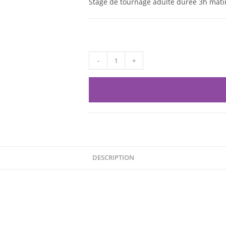
Stage de tournage adulte durée 3h mati
-
+
DESCRIPTION