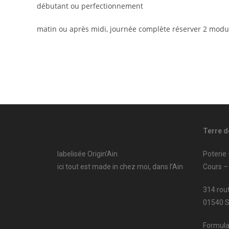
débutant ou perfectionnement
matin ou après midi, journée complète réserver 2 modu
Terre d
labelisée Origin’Ain
Poterie
ici tout est made in chez moi, dans l’Ain
Cours –
314 rou
01540 
Formula