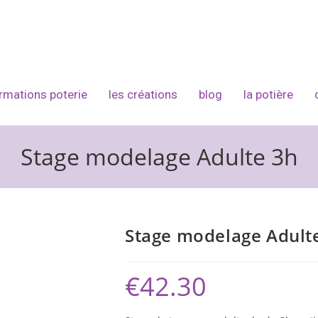
rmations poterie
les créations
blog
la potière
Stage modelage Adulte 3h
Stage modelage Adult
€
42.30