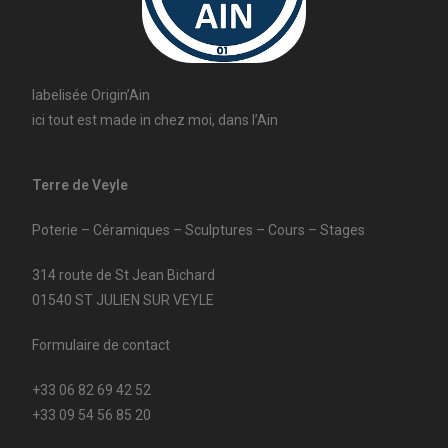
labelisée Origin’Ain
ici tout est made in chez moi, dans l’Ain
Terre de Veyle
Poterie – Céramiques – Sculptures – Cours – Stages
314 route de St Jean Bichard
01540 ST JULIEN SUR VEYLE
Formulaire de contact
+33 06 82 69 42 52
+33 09 54 56 85 20