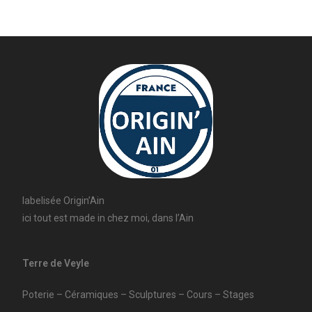
labelisée Origin’Ain
ici tout est made in chez moi, dans l’Ain
Terre de Veyle
Poterie – Céramiques – Sculptures – Cours – Stages