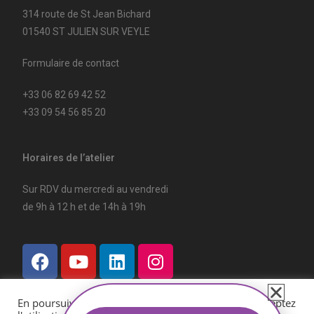
314 route de St Jean Bichard
01540 ST JULIEN SUR VEYLE
Formulaire de contact
+33 06 82 69 42 52
+33 09 54 56 85 20
Horaires de l’atelier
Sur RDV du mercredi au vendredi
de 9h à 12 h et de 14h à 19h
En poursuivant votre navigation sur ce site, vous acceptez